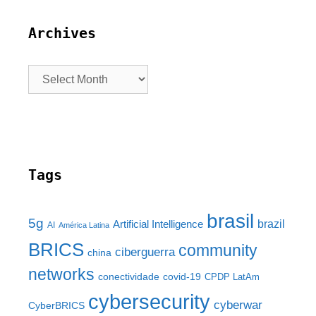
Archives
Tags
brasil
5g
brazil
Artificial Intelligence
AI
América Latina
BRICS
community
ciberguerra
china
networks
conectividade
covid-19
CPDP LatAm
cybersecurity
cyberwar
CyberBRICS