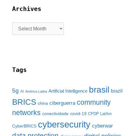
Archives
Tags
brasil
5g
brazil
Artificial Intelligence
AI
América Latina
BRICS
community
ciberguerra
china
networks
conectividade
covid-19
CPDP LatAm
cybersecurity
cyberwar
CyberBRICS
data protection