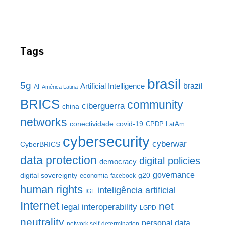
Tags
brasil
5g
brazil
Artificial Intelligence
AI
América Latina
BRICS
community
ciberguerra
china
networks
conectividade
covid-19
CPDP LatAm
cybersecurity
cyberwar
CyberBRICS
data protection
digital policies
democracy
governance
digital sovereignty
g20
economia
facebook
human rights
inteligência artificial
IGF
Internet
net
legal interoperability
LGPD
neutrality
personal data
network self-determination